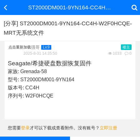
ST2000DM001-9YN164-CC4H-W2F0HCQE-MRT无系统文件
[分享] ST2000DM001-9YN164-CC4H-W2F0HCQE-
MRT无系统文件
强哥
点击重新加载
Lv.9
楼主
2025-8-31 14:35:50
1033
0
Seagate/希捷硬盘数据恢复固件
家族:
Grenada-58
型号:
ST2000DM001-9YN164
版本号:
CC4H
序列号:
W2F0HCQE
您需要
登录
才可以下载或查看附件。没有账号？
立即注册