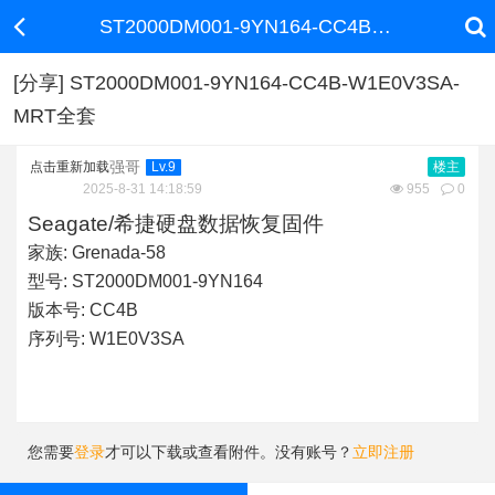
ST2000DM001-9YN164-CC4B-W1E0V3SA-MRT全套
[分享] ST2000DM001-9YN164-CC4B-W1E0V3SA-
MRT全套
强哥
点击重新加载
Lv.9
楼主
2025-8-31 14:18:59
955
0
Seagate/希捷硬盘数据恢复固件
家族:
Grenada-58
型号:
ST2000DM001-9YN164
版本号:
CC4B
序列号:
W1E0V3SA
您需要
登录
才可以下载或查看附件。没有账号？
立即注册