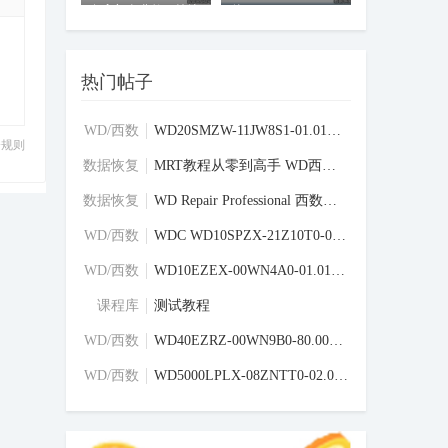
复入门免费教程持续
件
更新中
热门帖子
WD/西数
WD20SMZW-11JW8S1-01.01A01-WD-WX31AB8JCLF
分规则
硬盘固件
区
数据恢复
MRT教程从零到高手 WD西数硬盘刷写固件教程
学习交流
区
数据恢复
WD Repair Professional 西数硬盘专修工具
学习交流
区
WD/西数
WDC WD10SPZX-21Z10T0-02-01A02-WD-WXU1E68
硬盘固件
区
WD/西数
WD10EZEX-00WN4A0-01.01A01-WD-WMC6Y0F2VN4
硬盘固件
区
课程库
测试教程
WD/西数
WD40EZRZ-00WN9B0-80.00A80-WD-WCC4E6XS839
硬盘固件
区
WD/西数
WD5000LPLX-08ZNTT0-02.01A02-WD-WXM1A1696
硬盘固件
区