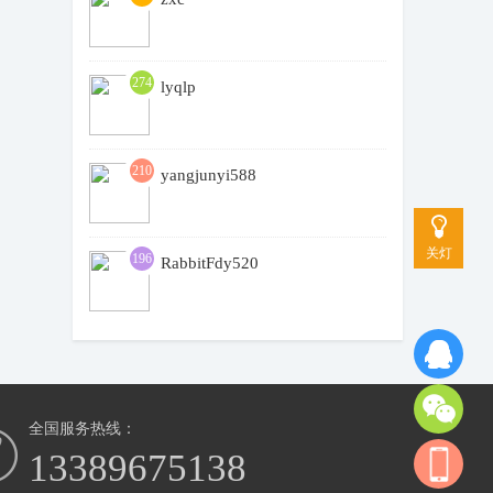
274
lyqlp
210
yangjunyi588
关灯
196
RabbitFdy520
全国服务热线：
13389675138