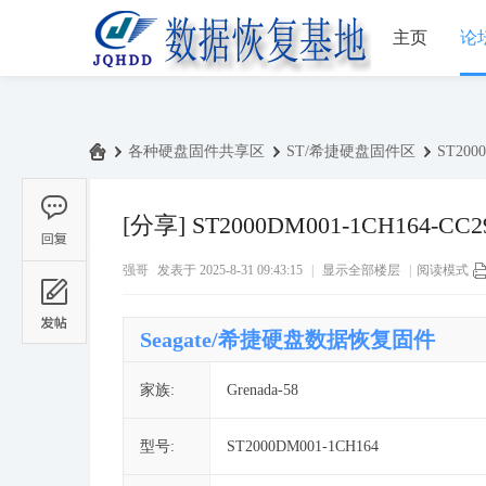
主页
论
›
各种硬盘固件共享区
›
ST/希捷硬盘固件区
›
ST200
中
国
[分享]
ST2000DM001-1CH164-
数
强哥
发表于 2025-8-31 09:43:15
|
显示全部楼层
|
阅读模式
据
恢
Seagate/希捷硬盘数据恢复固件
复
基
家族:
Grenada-58
地
论
型号:
ST2000DM001-1CH164
坛