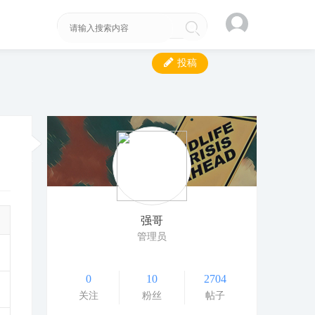
投稿
强哥
管理员
0
10
2704
关注
粉丝
帖子