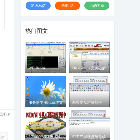
发送私信
收听TA
Ta的主页
热门图文
WD Repair
DiskGenius 完美破解
Professional 西数硬盘
版支持大文件
专修工具
服务器专用PE系统支
西数硬盘维修软件
持全系列阵列卡的专
WDR5.3简体中文版
回列表
用服
PC3000/MRT数据恢
SRT 三星硬盘维修软
模式