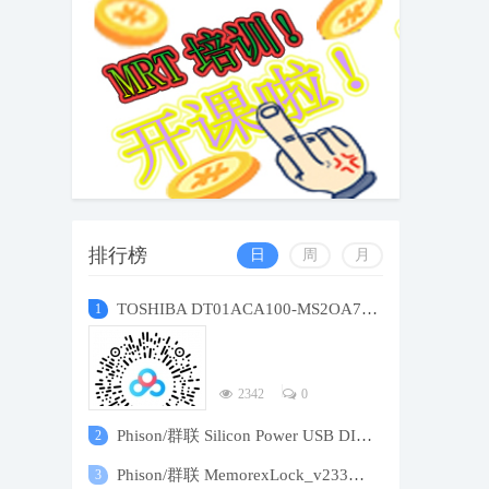
排行榜
日
周
月
TOSHIBA DT01ACA100-MS2OA7L0-65NS174KS
1
2342
0
Phison/群联 Silicon Power USB DISK Pro S
2
Phison/群联 MemorexLock_v233密码安全分区
3