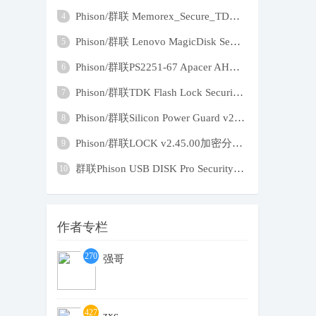
Phison/群联 Memorex_Secure_TD_v275 加密
4
Phison/群联 Lenovo MagicDisk Security ut
5
Phison/群联PS2251-67 Apacer AH325 TDK Lo
6
Phison/群联TDK Flash Lock Security App v
7
Phison/群联Silicon Power Guard v2.49创建
8
Phison/群联LOCK v2.45.00加密分区创建和删
9
群联Phison USB DISK Pro Security App v2.
10
作者专栏
270
强哥
4
427
zxc