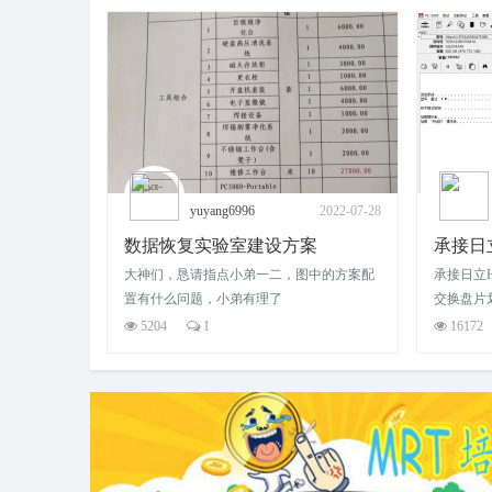
2022-07-28
强哥
2021-06-12
案
承接日立HITACHI-IBM/ARM Z5K500系列热交换
中的方案配
承接日立HITACHI-IBM/ARM Z5K500系列热
这里给大家分
交换盘片划伤解密数据恢复,日立硬盘热交换
量产工具
已
如
16172
2
7345