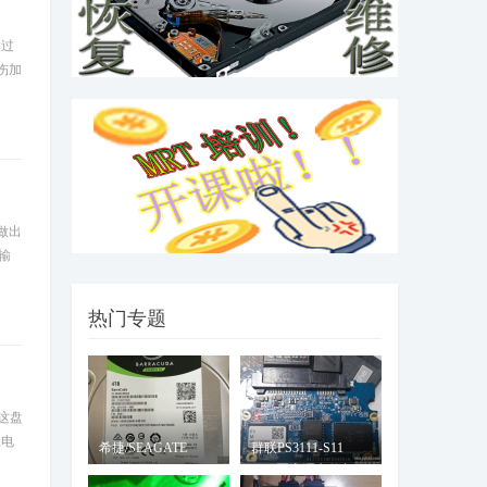
希捷/Seagate OS盘
通过
00S1500G128M不读数据不
伤加
强哥
硬盘标上有OS等字样，网上查寻
08-06
标有OS一般为不符合出厂规定的返
修盘，这种OS硬盘一般国
希捷ST1000LM048叠瓦硬盘误
格式化装系统底
能做出
强哥
此案例硬盘型号为
输
07-29
ST1000LM048，故障为客户装系统装
错了分区，造成数据被清空还覆盖了
热门专题
1
承接新款西数日立企业盘全红
数据恢复WDC WU
强哥
西数把日立硬盘收购后，现在大
07-15
 这盘
部份西数企业级硬盘都为日立盘体，
上电
希捷/SEAGATE
群联PS3111-S11
常见问题是全红不能读
ST4000DM004 9B
SSD固态硬盘修复