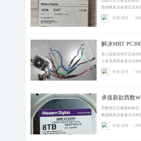
西数把日立硬盘收购后
数据恢复设备都无法对
们,Q
作者:强哥
时间
解决MRT PC
资讯
多口设备供电不足相信
大多采用更换更大功率
完整
作者:强哥
时间
承接新款西数WD8
资讯
西数把日立硬盘收购后
数据恢复设备都无法对
们,Q
作者:强哥
时间