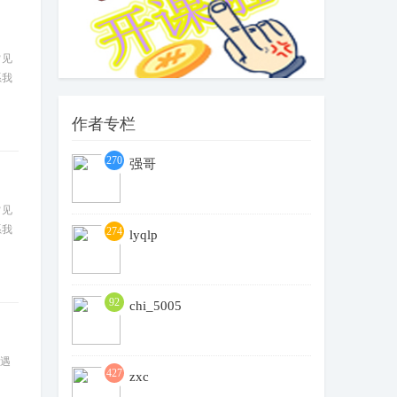
常见
系我
作者专栏
270
强哥
4
常见
系我
274
lyqlp
92
chi_5005
果遇
427
zxc