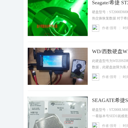
Seagate/希捷
资讯
硬盘型号：ST2000D
热交换恢复数据 对于希
重
作者:强哥
时间
WD/西数硬盘W
资讯
此硬盘型号为WD20SDR
数据，此硬盘故障为客
入完密码
作者:强哥
时间
SEAGATE希捷S
资讯
硬盘型号：ST2000LM
一看版本号SED1就
后故
作者:强哥
时间