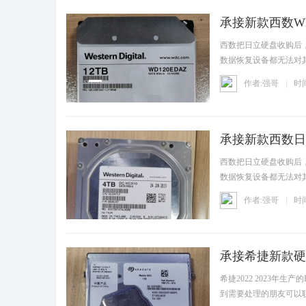
承接新款西数W
资讯
西数把日立硬盘收购后
数据恢复设备都无法对
们,Q
作者:强哥
时间
承接新款西数日立
资讯
西数把日立硬盘收购后
数据恢复设备都无法对
们,Q
作者:强哥
时间
承接希捷新款硬盘E
资讯
希捷2022 2023年
到需要处理的朋友可以联系我们，