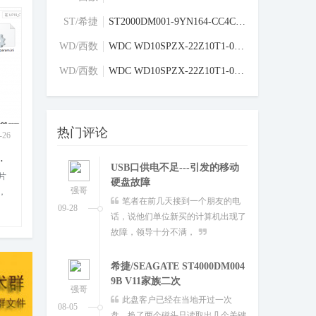
型号：ST4000DM004-2CV104故
硬盘固件
03-06
区
障：不认盘，磁头损坏，盘片划伤解
ST/希捷
ST2000DM001-9YN164-CC4C-S1E058Z9-MRT全套
硬盘固件
决方案：热交换数据恢复
区
WD/西数
WDC WD10SPZX-22Z10T1-04-01A04-WD-WXS2A10
硬盘固件
区
USB口供电不足---引发的移动
WD/西数
WDC WD10SPZX-22Z10T1-04-01A04-WD-WXS1A98
硬盘固件
硬盘故障
强哥
区
笔者在前几天接到一个朋友的电
09-28
话，说他们单位新买的计算机出现了
热门评论
故障，领导十分不满，
-08
强哥
2023-07-30
son MPALL
慧荣SM2258XT固态硬盘不认盘量产修复开卡工
希捷/SEAGATE ST4000DM004
这里来给大家介绍下慧荣SM2258XT固态开
9B V11家族二次
强哥
支
卡教程，开卡软件版本很多，需要可以在论
此盘客户已经在当地开过一次
坛
08-05
8100
0
盘，换了两个磁头只读取出几个关键
固件，数据一点都没恢复
群联PS3111-S11 SSD固态硬盘
修复SATAFIRM固
强哥
硬盘型号：群联PS3111-S11
10-28
A117011NP004401N 硬盘故障：读取