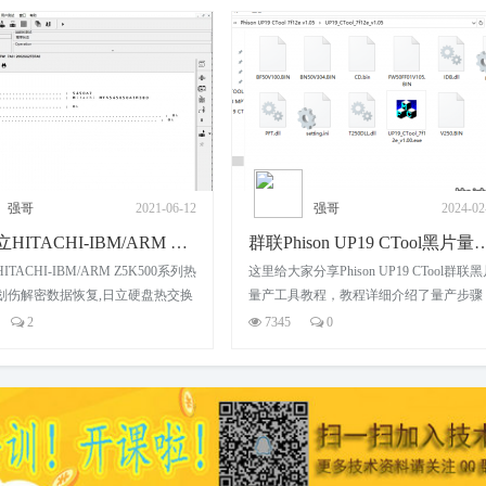
强哥
2024-02-26
强哥
2023-08
群联Phison UP19 CTool黑片量产工具详细教
Phison群联PS2251、PS2231主控Phi
享Phison UP19 CTool群联黑片
一、量产环境： 1.系统要求：软件只支持
教程，教程详细介绍了量产步骤，
WINXP或WIN7系统支持，WIN10系统不
持，
0
13437
0