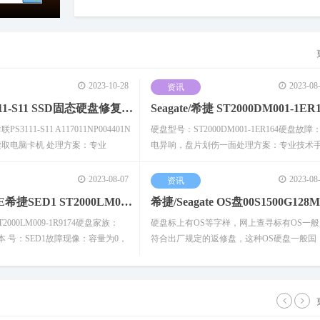
2023-10-28
2023-08
资讯
synology群晖NAS断电损
WD/西数硬盘WD Unlocke
硬盘异响解决方法
群联PS3111-S11 SSD固态硬盘修复SATAFIRM固件损坏数据恢复案例
3111-S11 A117011NP004401N
硬盘型号：ST2000DM001-1ER164硬盘故障
法进
坏无法
取电脑卡机 处理方案：专业
电异响，盘片划伤一面处理方案：专业技术
2023-08-07
2023-08
资讯
SEAGATE希捷SED1 ST2000LM009-1R9174容量为0重建无效通刷数据不
000LM009-1R9174硬盘家族：
硬盘标上有OS等字样，网上查寻标有OS一
d版 本 号：SED1故障现像：容量为0，
符合出厂规定的返修盘，这种OS硬盘一般国