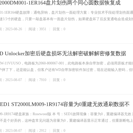
 ST2000DM001-1ER164盘片划伤两个同心圆数据恢复成
M001-1ER164硬盘故障：通电异响，盘片划伤一面处理方案：专业技术手段处理划伤面
捷3.5寸的硬盘，只要一敲盘基本有一面盘片划伤，如果硬盘坏了后反复通电会造成划
：2023-08-26
阅读：3951
回复：0
D Unlocker加密后硬盘损坏无法解密破解解密修复数据
W-11VUUSO，电路板为2060-800067-001，此电路板本身自带加密，必须用原板才
户摔了下，还是能认盘，但客户还有WD自带加密软件加过密，现在还能输入密码，但
：2023-08-07
阅读：7910
回复：0
ED1 ST2000LM009-1R9174容量为0重建无效通刷数据不
009-1R9174硬盘家族：Rosewood版 本 号：SED1故障现像：容量为0，重建编译器无效
感觉不是个好弄的，这种盘常见问题为容量为0，重建编译器显示正常通过，但重新断电
：2023-08-07
阅读：2912
回复：0