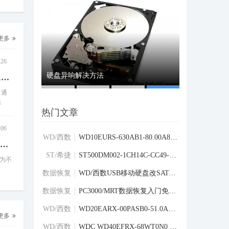
更多
-26
坏显示启动中无
r加密后硬盘损
计算机病毒防护基础：安全首先在于“意
Seagate/希捷 ST2000DM001-1ER164盘片划伤两个同心圆数据恢复成
：通
识”
手
热门文章
-06
WD/西数
WD10EURS-630AB1-80.00A80-WD-WCAV5W033687
希捷/Seagate OS盘00S1500G128M不读数据不转永久解锁修复ROM和固
硬盘固件
区
ST/希捷
ST500DM002-1CH14C-CC49-Z1DA7L6D-PC3000全
般为不
硬盘固件
区
数据恢复
WD/西数USB移动硬盘改SATA接口数据恢复超详
学习交流
区
数据恢复
PC3000/MRT数据恢复入门免费教程持续更新中
学习交流
区
SEAGATE/希捷ST4000DM004
WD/西数
WD20EARX-00PASB0-51.0AB51-WD-WCAZAK56748
更多
硬盘固件
家族CheopsLiteA
强哥
区
WD/西数
WDC WD40EFRX-68WT0N0 FW:80.00A80 SN:WD-W