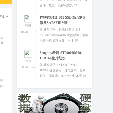
电脑卡机 处理方案：专业
更多
Seagate/希捷 ST2000DM001-
1ER164盘片划伤
强哥
硬盘型号：ST2000DM001-
08-26
1ER164硬盘故障：通电异响，盘片
数据
划伤一面处理方案：专业技术手
一起
WD/西数硬盘WD Unlocker加
密后硬盘损坏无法
强哥
此硬盘型号为WD20SDRW-
08-07
11VUUSO，电路板为2060-800067-
001，此电路板本身自带加密，必
00
格式
SEAGATE希捷SED1
ST2000LM009-1R9174容量为
强哥
硬盘型号：ST2000LM009-1R9174
08-07
硬盘家族：Rosewood版 本 号：SED1
故障现像：容量为0，