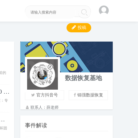
投稿
前的
数据恢复基地
日立/HGST HTS725050A7E630板号220 0A90427
官方抖音号
锦强数据恢复
案：专
联系人：薛老师
电话：13389675138
HIBA MQ04ABF100 2.5寸笔记本硬盘
事件解读
EMAIL：183791839@qq.com
损坏固
地址：重庆市石桥铺赛博数码4楼B17号