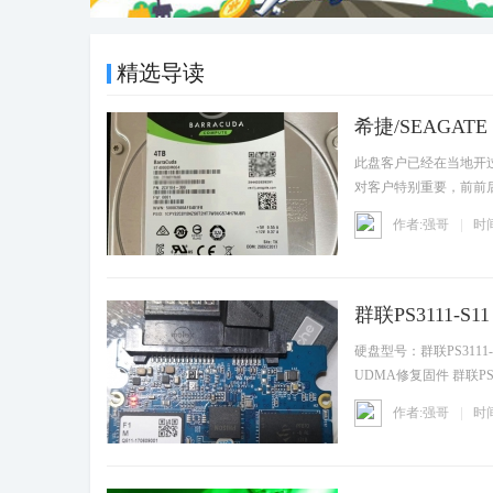
精选导读
希捷/SEAGAT
资讯
此盘客户已经在当地开
对客户特别重要，前前
到数
作者:强哥
时间
群联PS3111-
资讯
硬盘型号：群联PS3111-
UDMA修复固件 群联P
化，或
作者:强哥
时间