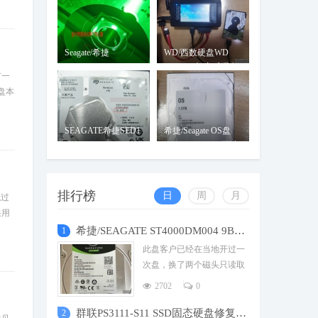
V11家族二次
SATAFIRM固
Seagate/希捷
WD/西数硬盘WD
ST2000DM001-
Unlocker加密后硬盘
有一
1ER164盘片划伤
损坏无法
盘本
SEAGATE希捷SED1
希捷/Seagate OS盘
ST2000LM009-
00S1500G128M不读
1R9174容量为
数据不
排行榜
日
周
月
试过
采用
希捷/SEAGATE ST4000DM004 9B V11家族二次
1
此盘客户已经在当地开过一
次盘，换了两个磁头只读取
出几个关键固件，数据一点
2702
0
都没恢复出来，硬盘里的数
据对
群联PS3111-S11 SSD固态硬盘修复SATAFIRM固
2