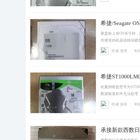
希捷/Seagat
资讯
硬盘标上有OS等字样
些便宜的机器或移动硬盘
身就
作者:强哥
时间
希捷ST1000
资讯
此案例硬盘型号为ST1
数据恢复软件无法处理
叠瓦技
作者:强哥
时间
承接新款西数日立
资讯