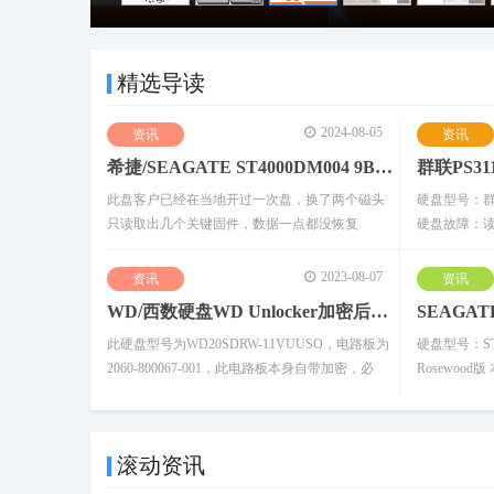
精选导读
2024-08-05
资讯
资讯
希捷/SEAGATE ST4000DM004 9B V11家族二次开盘热交换数据恢复成
4
此盘客户已经在当地开过一次盘，换了两个磁头
硬盘型号：群联PS
只读取出几个关键固件，数据一点都没恢复
硬盘故障：读
2023-08-07
资讯
资讯
WD/西数硬盘WD Unlocker加密后硬盘损坏无法解密破解解密修复数据
此硬盘型号为WD20SDRW-11VUUSO，电路板为
硬盘型号：ST2
2060-800067-001，此电路板本身自带加密，必
Rosewoo
滚动资讯