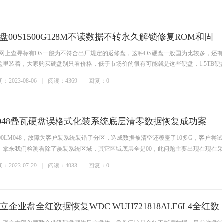
e OS盘00S1500G128M不读数据不转永久解锁修复ROM和固
，网上查寻标有OS一般为不符合出厂规定的返修盘，这种OS硬盘一般国为比较多，还
里装着，大家购买硬盘别只看价格，低于市场价的很有可能就是这些硬盘，1.5TB硬
：2023-08-06
阅读：4369
回复：0
LM048叠瓦硬盘误格式化装系统底层清零数据恢复成功案
000LM048，故障为客户装系统装错了分区，造成数据被清空还覆盖了10多G，客户尝
，拿来我们检测看除了误装系统区域，其它区域底层全是00，此问题主要出现在现在
：2023-07-29
阅读：4933
回复：0
企业盘全红数据恢复WDC WUH721818ALE6L4全红数