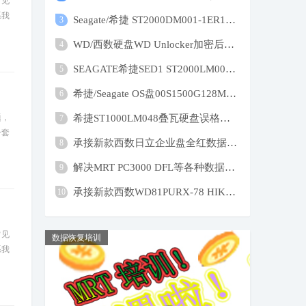
常见
系我
Seagate/希捷 ST2000DM001-1ER164盘片划伤
3
WD/西数硬盘WD Unlocker加密后硬盘损坏无法
4
SEAGATE希捷SED1 ST2000LM009-1R9174容量为
5
希捷/Seagate OS盘00S1500G128M不读数据不
6
题，
希捷ST1000LM048叠瓦硬盘误格式化装系统底
7
一套
承接新款西数日立企业盘全红数据恢复WDC WU
8
解决MRT PC3000 DFL等各种数据恢复设备供电
9
承接新款西数WD81PURX-78 HIKVISION监控盘
10
常见
数据恢复培训
系我