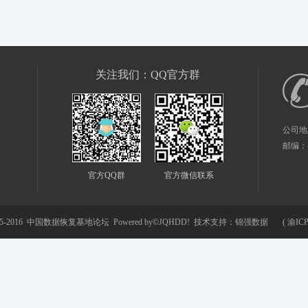
关注我们：QQ官方群
公司地
邮编：40
官方QQ群
官方微信联系
15-2016
中国数据恢复基地论坛
Powered by©
JQHDD!
技术支持：
锦强数据
(
渝ICP