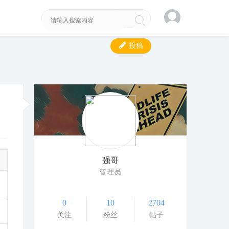
投稿
强哥
管理员
0
10
2704
关注
粉丝
帖子