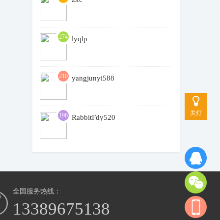
274
lyqlp
210
yangjunyi588
关灯
196
RabbitFdy520
全国服务热线：
13389675138