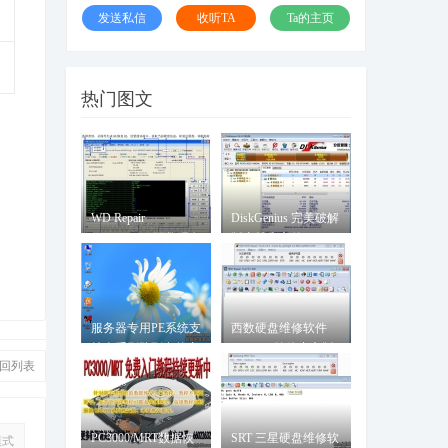
发送私信
收听TA
Ta的主页
热门图文
WD Repair
DiskGenius 完美破解
Professional 西数硬盘
版支持大文件
专修工具
服务器专用PE系统支
西数硬盘维修软件
持全系列阵列卡的专
WDR5.3简体中文版
回列表
用服
PC3000/MRT数据恢
SRT 三星硬盘维修软
模式