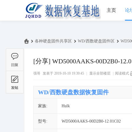
主页
论
›
各种硬盘固件共享区
›
WD/西数硬盘固件区
›
WD500
中
国
[分享]
WD5000AAKS-00D2B0-12.0
数
强哥
发表于 2019-10-10 19:39:45
|
显示全部楼层
|
阅读模式
据
恢
WD/西数硬盘数据恢复固件
复
基
家族:
Hulk
地
论
型号:
WD5000AAKS-00D2B0-12.01C02
坛