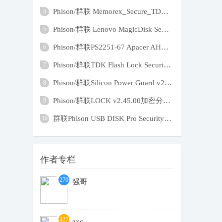
Phison/群联 Memorex_Secure_TD_v275 加密
4
Phison/群联 Lenovo MagicDisk Security ut
5
Phison/群联PS2251-67 Apacer AH325 TDK Lo
6
Phison/群联TDK Flash Lock Security App v
7
Phison/群联Silicon Power Guard v2.49创建
8
Phison/群联LOCK v2.45.00加密分区创建和删
9
群联Phison USB DISK Pro Security App v2.
10
作者专栏
270
强哥
4
427
zxc