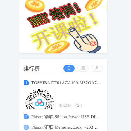
排行榜
日
周
月
TOSHIBA DT01ACA100-MS2OA7L0-65NS174KS
1
2334
0
Phison/群联 Silicon Power USB DISK Pro S
2
Phison/群联 MemorexLock_v233密码安全分区
3