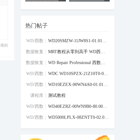
复入门免费教程持续
件
更新中
热门帖子
WD/西数
WD20SMZW-11JW8S1-01.01A01-WD-WX31AB8JCLF
分规则
硬盘固件
区
数据恢复
MRT教程从零到高手 WD西数硬盘刷写固件教程
学习交流
区
数据恢复
WD Repair Professional 西数硬盘专修工具
学习交流
区
WD/西数
WDC WD10SPZX-21Z10T0-02-01A02-WD-WXU1E68
硬盘固件
区
WD/西数
WD10EZEX-00WN4A0-01.01A01-WD-WMC6Y0F2VN4
硬盘固件
区
课程库
测试教程
WD/西数
WD40EZRZ-00WN9B0-80.00A80-WD-WCC4E6XS839
硬盘固件
区
WD/西数
WD5000LPLX-08ZNTT0-02.01A02-WD-WXM1A1696
硬盘固件
区