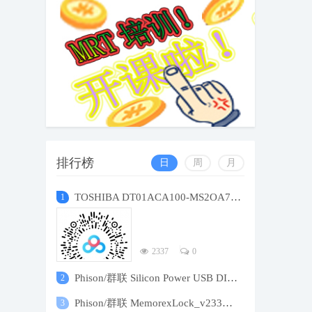
排行榜
日
周
月
TOSHIBA DT01ACA100-MS2OA7L0-65NS174KS
1
2337
0
Phison/群联 Silicon Power USB DISK Pro S
2
Phison/群联 MemorexLock_v233密码安全分区
3