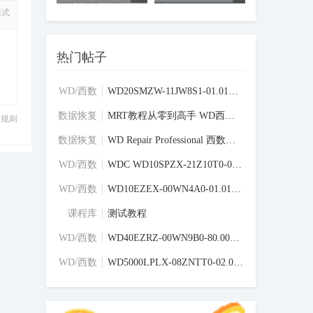
复入门免费教程持续
件
模式
更新中
热门帖子
WD/西数
WD20SMZW-11JW8S1-01.01A01-WD-WX31AB8JCLF
硬盘固件
区
数据恢复
MRT教程从零到高手 WD西数硬盘刷写固件教程
分规则
学习交流
区
数据恢复
WD Repair Professional 西数硬盘专修工具
学习交流
区
WD/西数
WDC WD10SPZX-21Z10T0-02-01A02-WD-WXU1E68
硬盘固件
区
WD/西数
WD10EZEX-00WN4A0-01.01A01-WD-WMC6Y0F2VN4
硬盘固件
区
课程库
测试教程
WD/西数
WD40EZRZ-00WN9B0-80.00A80-WD-WCC4E6XS839
硬盘固件
区
WD/西数
WD5000LPLX-08ZNTT0-02.01A02-WD-WXM1A1696
硬盘固件
区