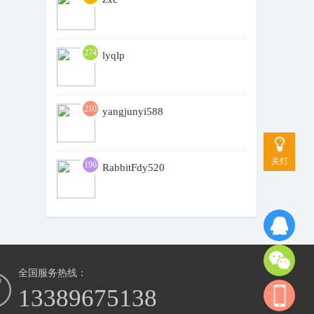
274
lyqlp
210
yangjunyi588
关灯
196
RabbitFdy520
全国服务热线：
13389675138