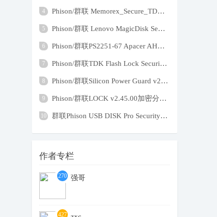
Phison/群联 Memorex_Secure_TD_v275 加密
4
Phison/群联 Lenovo MagicDisk Security ut
5
Phison/群联PS2251-67 Apacer AH325 TDK Lo
6
Phison/群联TDK Flash Lock Security App v
7
Phison/群联Silicon Power Guard v2.49创建
8
Phison/群联LOCK v2.45.00加密分区创建和删
9
群联Phison USB DISK Pro Security App v2.
10
作者专栏
270
强哥
4
427
zxc