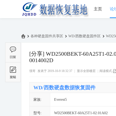
主页
论
›
各种硬盘固件共享区
›
WD/西数硬盘固件区
›
WD25
中
国
[分享]
WD2500BEKT-60A25T1-02
数
0014002D
据
强哥
发表于 2019-10-9 18:32:37
|
显示全部楼层
|
阅读模式
恢
复
WD/西数硬盘数据恢复固件
基
地
家族:
Everest5
论
坛
型号:
WD2500BEKT-60A25T1-02.01A02