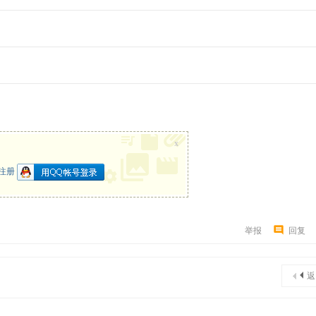
x
注册
举报
回复
返