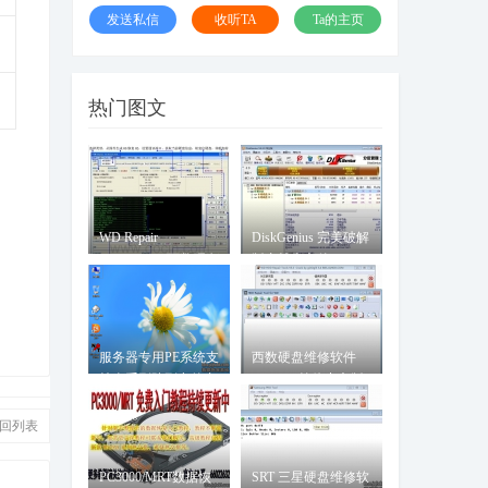
发送私信
收听TA
Ta的主页
热门图文
WD Repair
DiskGenius 完美破解
Professional 西数硬盘
版支持大文件
专修工具
服务器专用PE系统支
西数硬盘维修软件
持全系列阵列卡的专
WDR5.3简体中文版
用服
回列表
PC3000/MRT数据恢
SRT 三星硬盘维修软