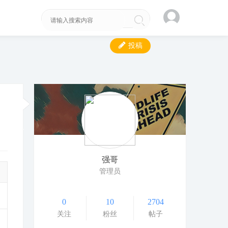
投稿
强哥
管理员
0
10
2704
关注
粉丝
帖子