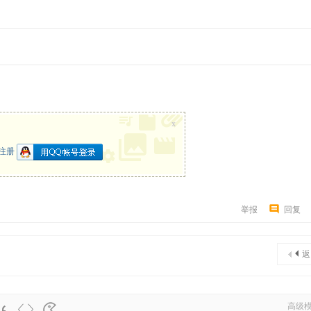
x
注册
举报
回复
返
高级