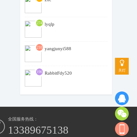
274
lyqlp
210
yangjunyi588
关灯
196
RabbitFdy520
全国服务热线：
13389675138