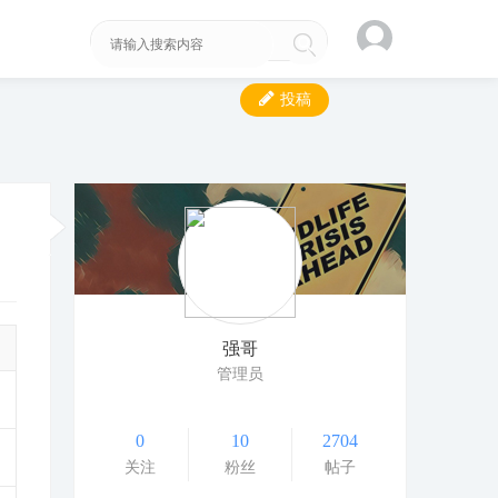
投稿
强哥
管理员
0
10
2704
关注
粉丝
帖子