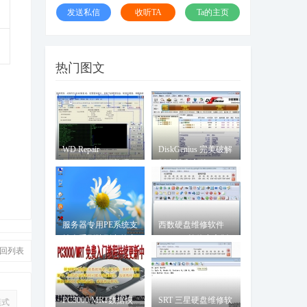
发送私信
收听TA
Ta的主页
热门图文
WD Repair
DiskGenius 完美破解
Professional 西数硬盘
版支持大文件
专修工具
服务器专用PE系统支
西数硬盘维修软件
持全系列阵列卡的专
WDR5.3简体中文版
回列表
用服
PC3000/MRT数据恢
SRT 三星硬盘维修软
模式