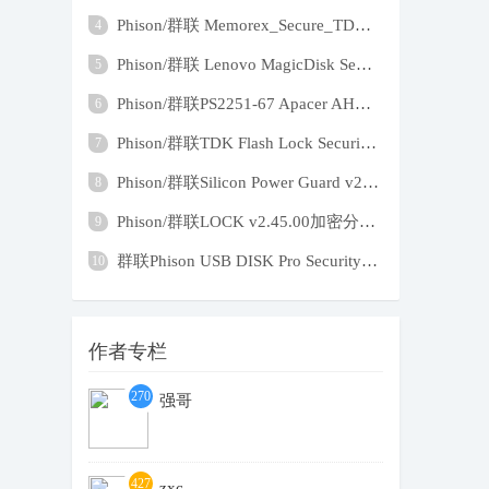
Phison/群联 Memorex_Secure_TD_v275 加密
4
Phison/群联 Lenovo MagicDisk Security ut
5
Phison/群联PS2251-67 Apacer AH325 TDK Lo
6
Phison/群联TDK Flash Lock Security App v
7
Phison/群联Silicon Power Guard v2.49创建
8
Phison/群联LOCK v2.45.00加密分区创建和删
9
群联Phison USB DISK Pro Security App v2.
10
作者专栏
270
强哥
4
427
zxc