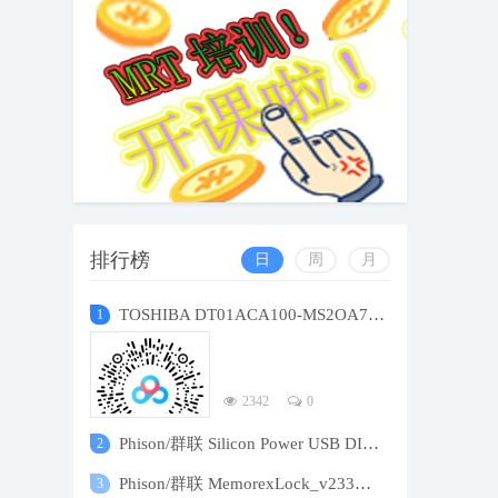
排行榜
日
周
月
TOSHIBA DT01ACA100-MS2OA7L0-65NS174KS
1
2342
0
Phison/群联 Silicon Power USB DISK Pro S
2
Phison/群联 MemorexLock_v233密码安全分区
3