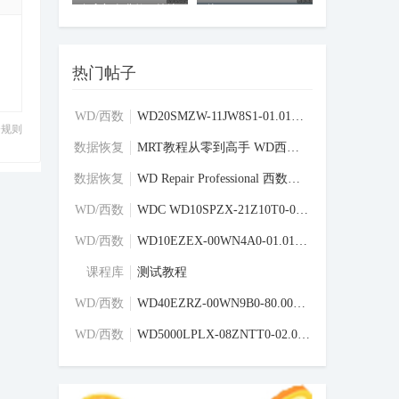
复入门免费教程持续
件
更新中
热门帖子
WD/西数
WD20SMZW-11JW8S1-01.01A01-WD-WX31AB8JCLF
分规则
硬盘固件
区
数据恢复
MRT教程从零到高手 WD西数硬盘刷写固件教程
学习交流
区
数据恢复
WD Repair Professional 西数硬盘专修工具
学习交流
区
WD/西数
WDC WD10SPZX-21Z10T0-02-01A02-WD-WXU1E68
硬盘固件
区
WD/西数
WD10EZEX-00WN4A0-01.01A01-WD-WMC6Y0F2VN4
硬盘固件
区
课程库
测试教程
WD/西数
WD40EZRZ-00WN9B0-80.00A80-WD-WCC4E6XS839
硬盘固件
区
WD/西数
WD5000LPLX-08ZNTT0-02.01A02-WD-WXM1A1696
硬盘固件
区