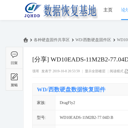
主页
论
›
各种硬盘固件共享区
›
WD/西数硬盘固件区
›
WD10E
中
国
[分享]
WD10EADS-11M2B2-77.04D
数
强哥
发表于 2019-10-8 20:53:59
|
显示全部楼层
|
阅读模式
据
恢
WD/西数硬盘数据恢复固件
复
基
家族:
DragFly2
地
论
型号:
WD10EADS-11M2B2-77.04D.B
坛